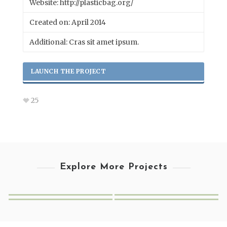
Website: http://plasticbag.org/
Created on: April 2014
Additional: Cras sit amet ipsum.
LAUNCH THE PROJECT
25
Explore More Projects
Miamond
Umbrella Design
Bonfire Lab
Happy Cup